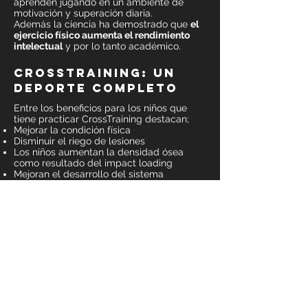
aprenden jugando en un ambiente de
motivación y superación diaria.
Además la ciencia ha demostrado que
el
ejercicio físico aumenta el rendimiento
intelectual
y por lo tanto académico.
crosstraining: un
deporte completo
Entre los beneficios para los niños que
tiene practicar CrossTraining destacan;
Mejorar la condición física
Disminuir el riego de lesiones
Los niños aumentan la densidad ósea
como resultado del impact loading
Mejoran el desarrollo del sistema
vestibular
Evaden las enfermedades degenerativas.
la recompensa del
esfuerzo
En CrossBox Line los padres encontraran
el espacio perfecto para que sus hijos
crezcan sanos y fuertes y además
aprendan valores esenciales como el