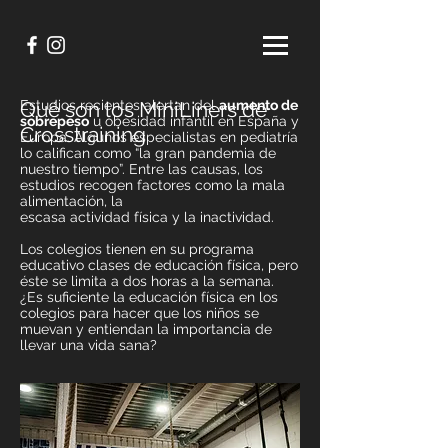
Qué son los MiniLiners de
Estudios recientes alertan del
aumento de
sobrepeso
u obesidad infantil en España y
Crosstraining
Europa. Algunos especialistas en pediatría
lo califican como “la gran pandemia de
nuestro tiempo”. Entre las causas, los
estudios recogen factores como la mala
alimentación, la
escasa actividad física y la inactividad.
Los colegios tienen en su programa
educativo clases de educación física, pero
éste se limita a dos horas a la semana.
¿Es suficiente la educación física en los
colegios para hacer que los niños se
muevan y entiendan la importancia de
llevar una vida sana?​