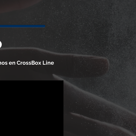
O
os en CrossBox Line