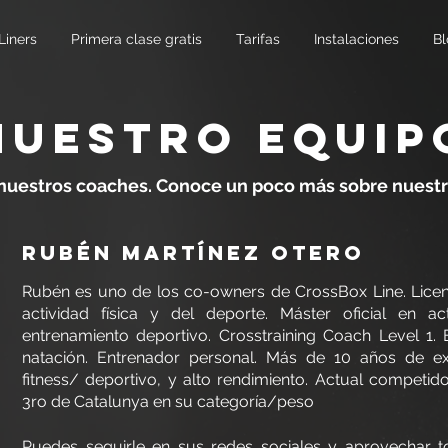
Liners
Primera clase gratis
Tarifas
Instalaciones
Bl
NUESTRO EQUIP
nuestros coaches. Conoce un poco más sobre nuestr
Rubén martínez otero
Rubén es uno de los co-owners de CrossBox Line. Licen
actividad física y del deporte. Máster oficial en act
entrenamiento deportivo. Crosstraining Coach Level 1.
natación. Entrenador personal. Más de 10 años de ex
fitness/ deportivo, y alto rendimiento. Actual competido
3ro de Catalunya en su categoría/peso
Puedes seguirle en sus redes sociales y aprovechar 