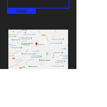
Enviar
C/ Passatge de Bellaterra, 30
08203 Sabadell (Barcelona)
Teléfono:
938 54 50 23
Móvil/Whatsapp:
683 45 98 74